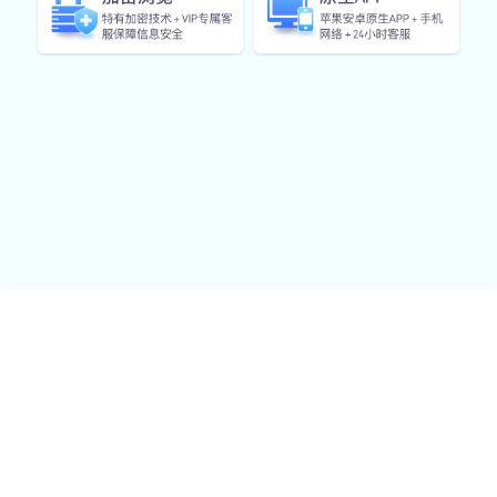
持续优化，数据驱动
平台基于用户行为分析，不断迭代功能细节与视觉交
互体验，结合 AI 智能算法与赛事数据，为用户提供
精准内容分发与个性化推荐，增强整体互动价值。
为什么全球用户都信赖AOA体育？
我们不仅是体育赛事数据平台，更是一站式的信
息服务提供商。从实时数据同步到安全机制建
设，再到用户服务体系，AOA体育始终致力于为
全球用户带来可靠、高效、便捷的综合体验。