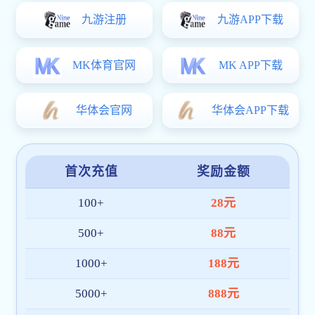
终端互动体验。平台以稳定技术架构和合规体系赢得市场认
可，深受AOA体育(China)官方网站-AOA体育SPORTS用户喜
爱。
技术驱动，性能优先
平台采用自研系统架构，持续优化加载速度与数据传
输流程，通过部署全球 CDN 加速节点，实现不同地
区高速访问与高并发下的稳定运行，全面提升用户操
作流畅度。