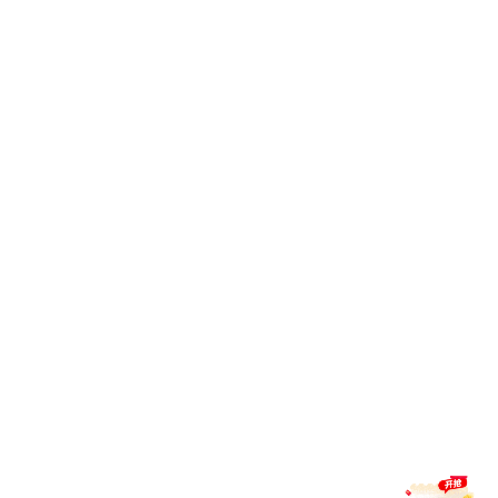
异常防控层
AI监控
风控预警
系统实时分析登录频率、操作路径等指标，提前发现可疑
行为并及时响应。
AOA体育 · 应用版本更新日志
每一次更新，都是为提供更高效、更沉浸式的赛事体验而前
行。